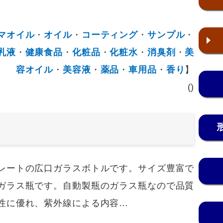
マオイル
・
オイル
・
コーティング
・
サンプル
・
乳液
・
健康食品
・
化粧品
・
化粧水
・
消臭剤
・
美
容オイル
・
美容液
・
薬品
・
車用品
・
香り
】
()
レートの広口ガラスボトルです。サイズ豊富で
ガラス瓶です。自動製瓶のガラス瓶なので品質
性に優れ、紫外線による内容…