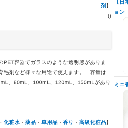
【日
剤
】
ョン
()
PET容器でガラスのような透明感がありま
育毛剤など様々な用途で使えます。 容量は
0mL、80mL、100mL、120mL、150mLがあり
ミニ
・
化粧水
・
薬品
・
車用品
・
香り
・
高級化粧品
】