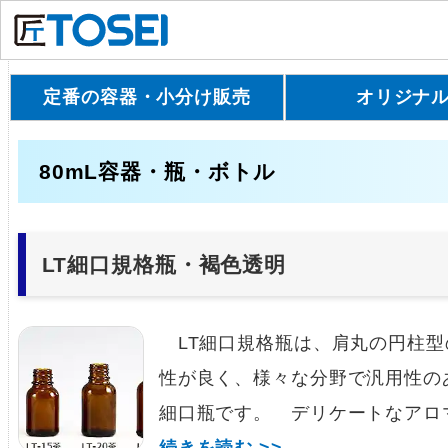
定番の容器・小分け販売
オリジナ
80mL容器・瓶・ボトル
LT細口規格瓶・褐色透明
LT細口規格瓶は、肩丸の円柱型
性が良く、様々な分野で汎用性の
細口瓶です。 デリケートなアロ