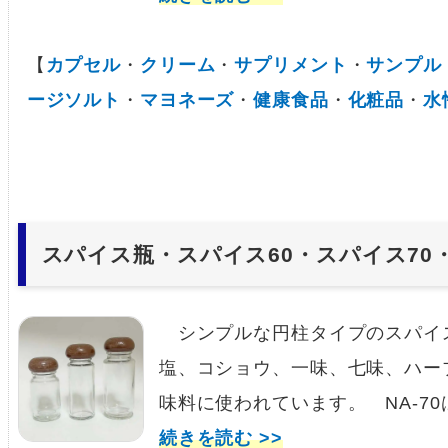
【
カプセル
・
クリーム
・
サプリメント
・
サンプル
ージソルト
・
マヨネーズ
・
健康食品
・
化粧品
・
水
スパイス瓶・スパイス60・スパイス70・食
シンプルな円柱タイプのスパイ
塩、コショウ、一味、七味、ハー
味料に使われています。 NA-7
続きを読む >>