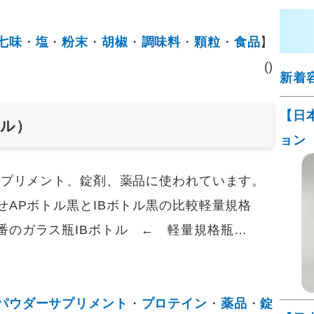
七味
・
塩
・
粉末
・
胡椒
・
調味料
・
顆粒
・
食品
】
()
新着
【日
セル）
ョン
サプリメント、錠剤、薬品に使われています。
せAPボトル黒とIBボトル黒の比較軽量規格
番のガラス瓶IBボトル ← 軽量規格瓶…
パウダーサプリメント
・
プロテイン
・
薬品
・
錠