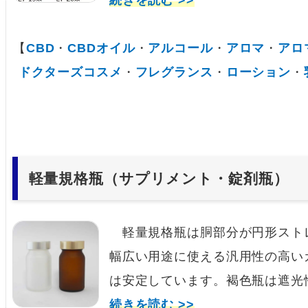
続きを読む >>
【
CBD
・
CBDオイル
・
アルコール
・
アロマ
・
アロ
ドクターズコスメ
・
フレグランス
・
ローション
・
軽量規格瓶（サプリメント・錠剤瓶）
軽量規格瓶は胴部分が円形スト
幅広い用途に使える汎用性の高い
は安定しています。褐色瓶は遮光
続きを読む >>