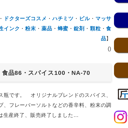
・
ドクターズコスメ
・
ハチミツ
・
ピル
・
マッサ
性インク
・
粉末
・
薬品
・
蜂蜜
・
錠剤
・
顆粒
・
食
品
】
()
品86・スパイス100・NA-70
ス瓶です。 オリジナルブレンドのスパイス、
ブ、フレーバーソルトなどの香辛料、粉末の調
0は生産終了、販売終了しました…