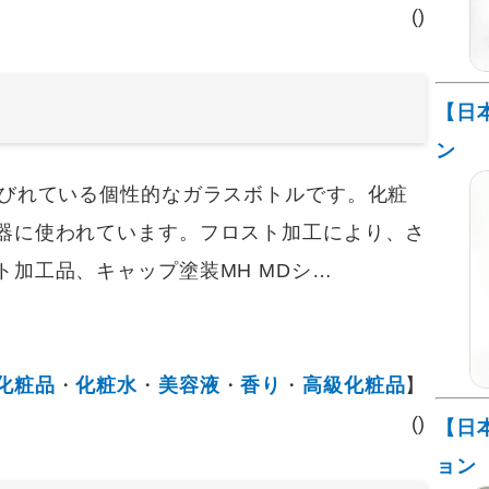
()
【日
ン
びれている個性的なガラスボトルです。化粧
器に使われています。フロスト加工により、さ
加工品、キャップ塗装MH MDシ…
化粧品
・
化粧水
・
美容液
・
香り
・
高級化粧品
】
()
【日
ョン