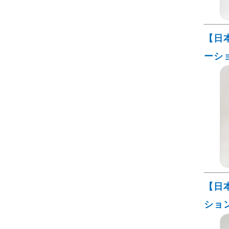
【日
ーシ
【日
ショ