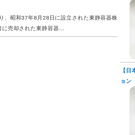
、昭和37年8月28日に設立された東静容器株
者に売却された東静容器…
【日
ョン