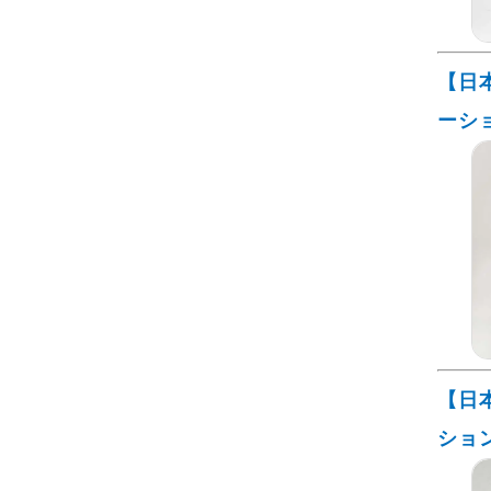
【日
ーシ
【日
ショ