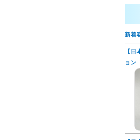
新着
【日
ョン