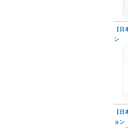
【日
ン
【日
ョン