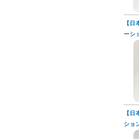
【日
ーシ
【日
ショ