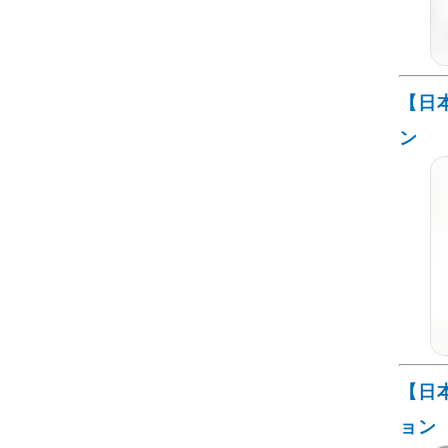
【日
ン
【日
ョン