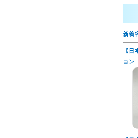
新着
【日
ョン