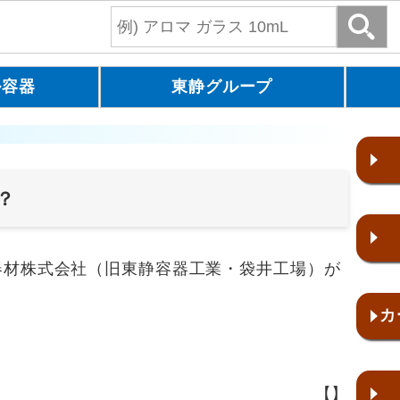
ル容器
東静グループ
？
材株式会社（旧東静容器工業・袋井工場）が
カ
【】