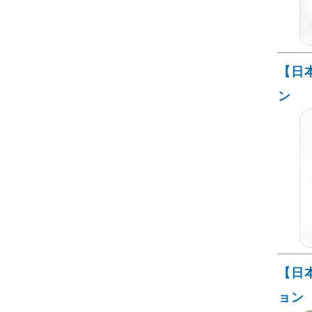
【日
ン
【日
ョン