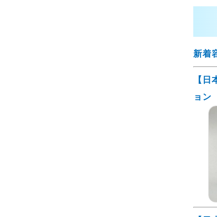
新着
【日
ョン