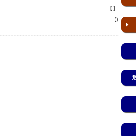
【】
()