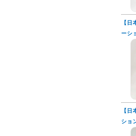
【日
ーシ
【日
ショ