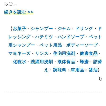
らご…
続きを読む >>
【
お菓子
・
シャンプー
・
ジャム
・
ドリンク
・
ド
レッシング
・
ハチミツ
・
ハンドソープ
・
ペット
用シャンプー
・
ペット用品
・
ボディーソープ
・
マヨネーズ
・
リンス
・
住宅用洗剤
・
健康食品
・
化粧水
・
洗濯用洗剤
・
液体食品
・
蜂蜜
・
詰替
え
・
調味料
・
車用品
・
醤油
】
()