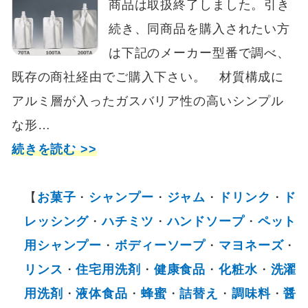
商品は取扱終了しました。引き
続き、同商品を購入されたい方
は下記のメーカー型番で調べ、
既存の商社経由でご購入下さい。 材質構成に
アルミ層が入ったガスバリア性の高いシンプル
な形…
続きを読む >>
【
お菓子
・
シャンプー
・
ジャム
・
ドリンク
・
ド
レッシング
・
ハチミツ
・
ハンドソープ
・
ペット
用シャンプー
・
ボディーソープ
・
マヨネーズ
・
リンス
・
住宅用洗剤
・
健康食品
・
化粧水
・
洗濯
用洗剤
・
液体食品
・
蜂蜜
・
詰替え
・
調味料
・
醤