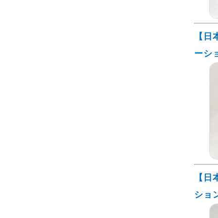
【日
ーシ
【日
ショ