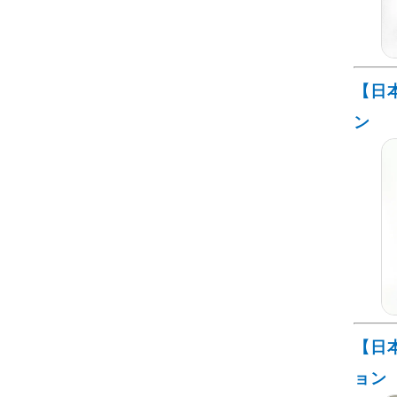
【日
ン
【日
ョン