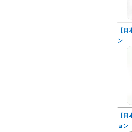
【日
ン
【日
ョン