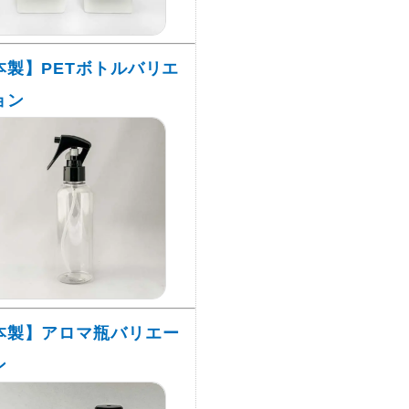
本製】PETボトルバリエ
ョン
本製】アロマ瓶バリエー
ン