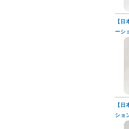
【日
ーシ
【日
ショ