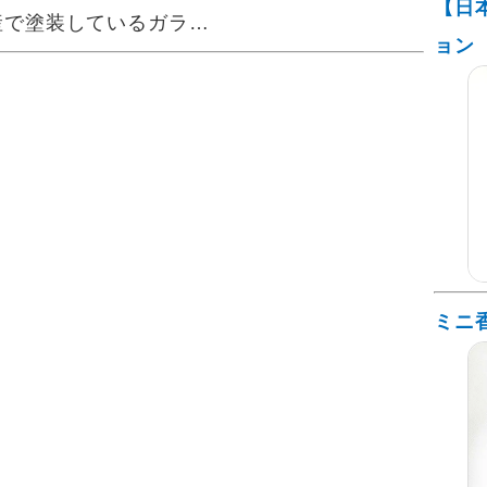
【日
産で塗装しているガラ…
ョン
ミニ