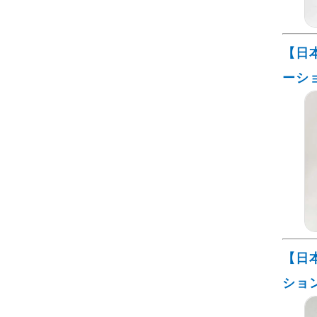
【日
ーシ
【日
ショ