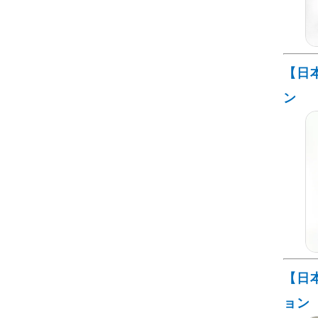
【日
ン
【日
ョン