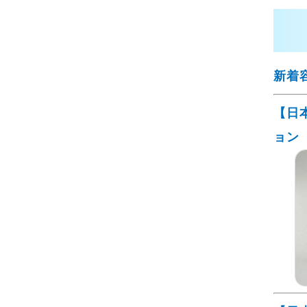
新着
【日
ョン