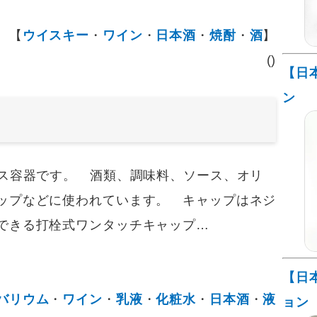
【
ウイスキー
・
ワイン
・
日本酒
・
焼酎
・
酒
】
()
【日
ン
ス容器です。 酒類、調味料、ソース、オリ
ップなどに使われています。 キャップはネジ
できる打栓式ワンタッチキャップ…
【日
バリウム
・
ワイン
・
乳液
・
化粧水
・
日本酒
・
液
ョン