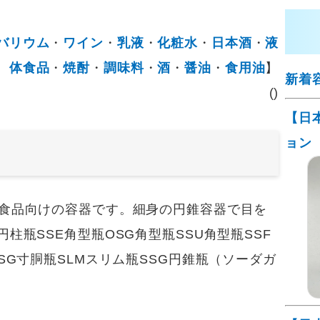
バリウム
・
ワイン
・
乳液
・
化粧水
・
日本酒
・
液
体食品
・
焼酎
・
調味料
・
酒
・
醤油
・
食用油
】
新着
()
【日
ョン
食品向けの容器です。細身の円錐容器で目を
柱瓶SSE角型瓶OSG角型瓶SSU角型瓶SSF
SG寸胴瓶SLMスリム瓶SSG円錐瓶（ソーダガ