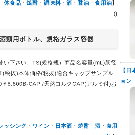
体食品
・
焼酎
・
調味料
・
酒
・
醤油
・
食用油
】
()
、酒類用ボトル、規格ガラス容器
下さい。TS(規格瓶）商品名容量(mL)胴径
【日
単価(税抜)本体価格(税抜)適合キャップサンプル
ョン
220￥8,800B-CAP /天然コルクCAP(アルミ付)お
レッシング
・
ワイン
・
日本酒
・
焼酎
・
酒
・
食用