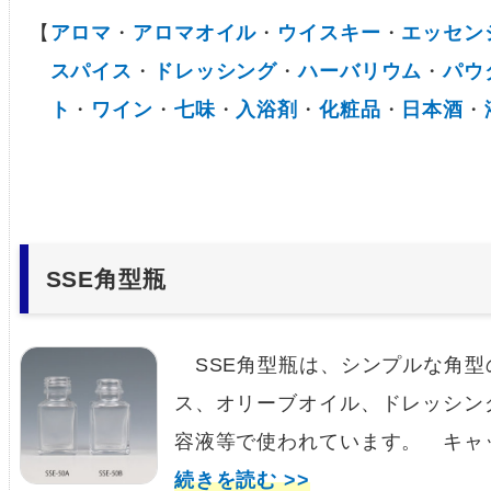
【
アロマ
・
アロマオイル
・
ウイスキー
・
エッセン
スパイス
・
ドレッシング
・
ハーバリウム
・
パウ
ト
・
ワイン
・
七味
・
入浴剤
・
化粧品
・
日本酒
・
SSE角型瓶
SSE角型瓶は、シンプルな角型
ス、オリーブオイル、ドレッシン
容液等で使われています。 キャ
続きを読む >>