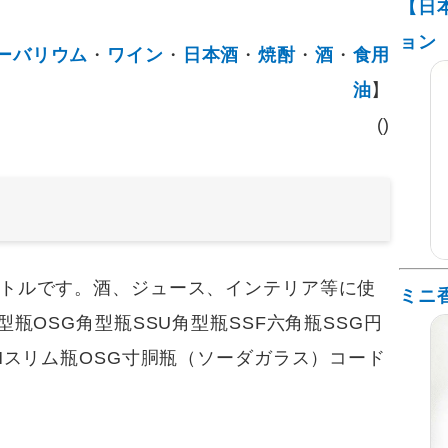
【日
ョン
ーバリウム
・
ワイン
・
日本酒
・
焼酎
・
酒
・
食用
油
】
()
トルです。酒、ジュース、インテリア等に使
ミニ
型瓶OSG角型瓶SSU角型瓶SSF六角瓶SSG円
LMスリム瓶OSG寸胴瓶（ソーダガラス）コード