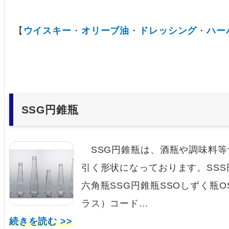
【
ウイスキー
・
オリーブ油
・
ドレッシング
・
ハー
SSG円錐瓶
SSG円錐瓶は、酒瓶や調味料等
引く形状になっております。SSS円
六角瓶SSG円錐瓶SSOしずく瓶O
ラス）コード…
続きを読む >>