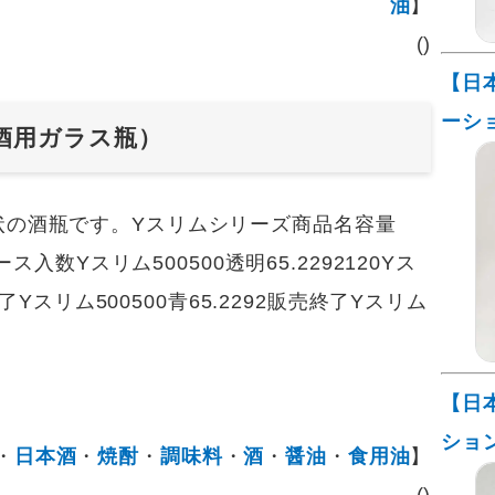
油
】
()
【日
ーシ
酒用ガラス瓶）
の酒瓶です。Yスリムシリーズ商品名容量
ース入数Yスリム500500透明65.2292120Yス
終了Yスリム500500青65.2292販売終了Yスリム
【日
ショ
・
日本酒
・
焼酎
・
調味料
・
酒
・
醤油
・
食用油
】