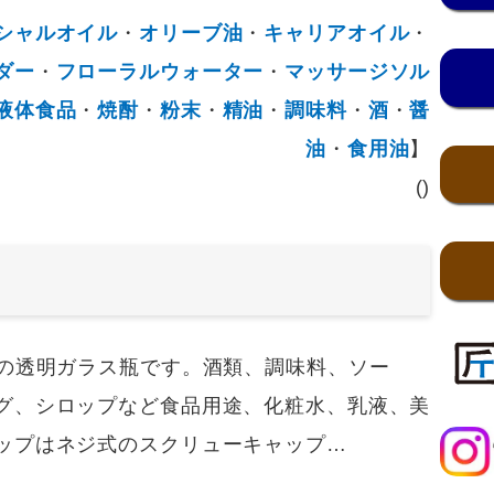
シャルオイル
・
オリーブ油
・
キャリアオイル
・
ダー
・
フローラルウォーター
・
マッサージソル
液体食品
・
焼酎
・
粉末
・
精油
・
調味料
・
酒
・
醤
油
・
食用油
】
()
の透明ガラス瓶です。酒類、調味料、ソー
グ、シロップなど食品用途、化粧水、乳液、美
ップはネジ式のスクリューキャップ…