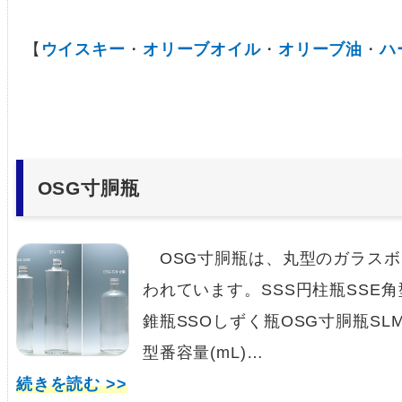
【
ウイスキー
・
オリーブオイル
・
オリーブ油
・
ハ
OSG寸胴瓶
OSG寸胴瓶は、丸型のガラスボ
われています。SSS円柱瓶SSE角
錐瓶SSOしずく瓶OSG寸胴瓶S
型番容量(mL)…
続きを読む >>