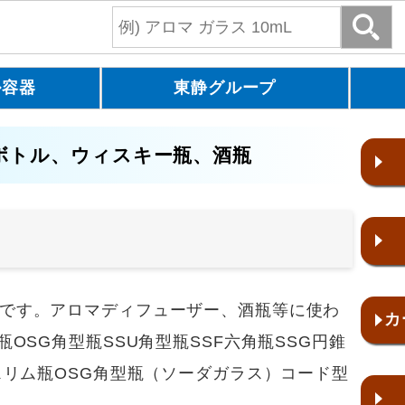
ル容器
東静グループ
ボトル、ウィスキー瓶、酒瓶
です。アロマディフューザー、酒瓶等に使わ
カ
瓶OSG角型瓶SSU角型瓶SSF六角瓶SSG円錐
Mスリム瓶OSG角型瓶（ソーダガラス）コード型