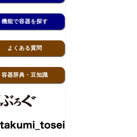
機能で容器を探す
よくある質問
容器辞典・豆知識