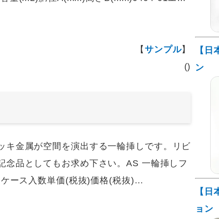
【
サンプル
】
【日
()
ン
ッキ金属が空間を演出する一輪挿しです。リビ
記念品としてもお求め下さい。AS 一輪挿しフ
ケース入数単価(税抜)価格(税抜)…
【日
ョン