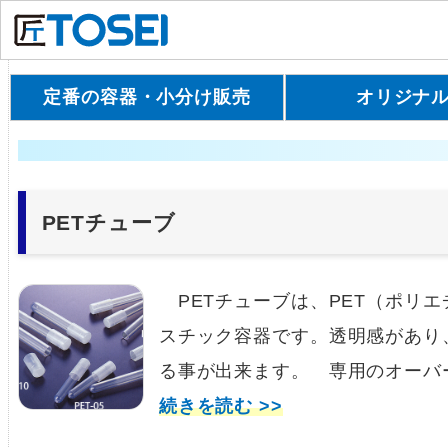
定番の容器・小分け販売
オリジナ
PETチューブ
PETチューブは、PET（ポリ
スチック容器です。透明感があり
る事が出来ます。 専用のオーバ
続きを読む >>