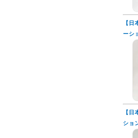
【日
ーシ
【日
ショ