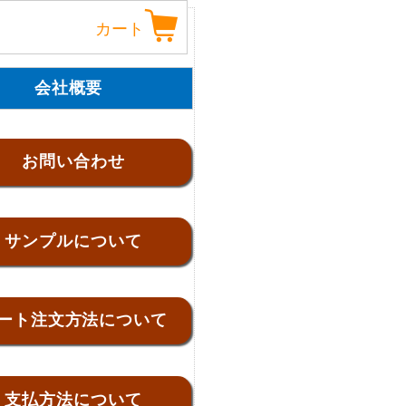
カート
会社概要
お問い合わせ
サンプルについて
ート注文方法について
支払方法について