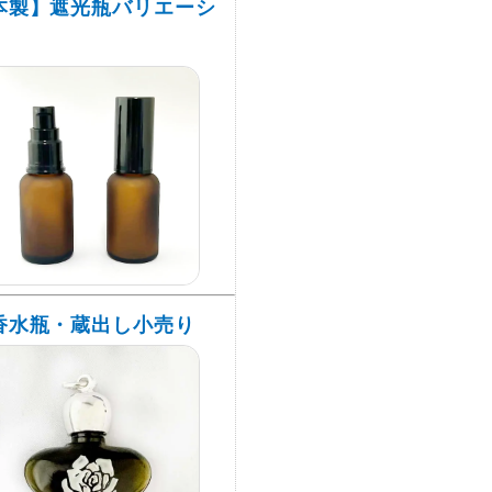
本製】遮光瓶バリエーシ
香水瓶・蔵出し小売り