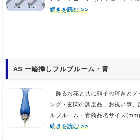
続きを読む >>
AS 一輪挿しフルブルーム・青
飾るお花と共に硝子の輝きとメ
ング・玄関の調度品、お祝い事、
ルブルーム・青商品名サイズ(mm)
続きを読む >>