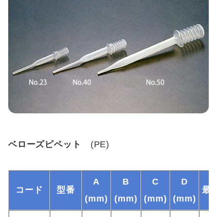
ベローズピペット
(PE)
A
B
C
D
コード
型番
最
(mm)
(mm)
(mm)
(mm)