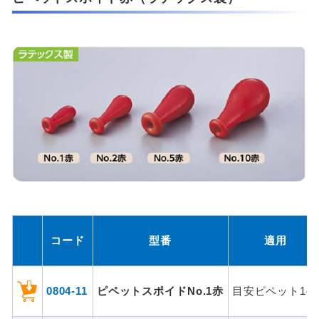
コード
型番
適用
0804-11
ピペットスポイドNo.1赤
目安ピペット1cc