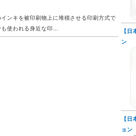
インキを被印刷物上に堆積させる印刷方式で
でも使われる身近な印…
【日
ン
【日
ョン