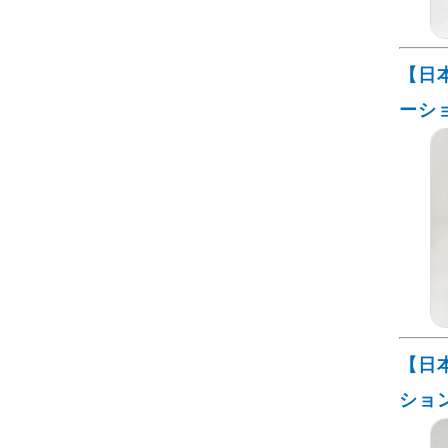
【日
ーシ
【日
ショ