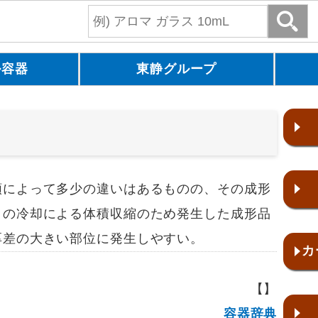
ル容器
東静グループ
によって多少の違いはあるものの、その成形
この冷却による体積収縮のため発生した成形品
厚差の大きい部位に発生しやすい。
カ
【】
容器辞典