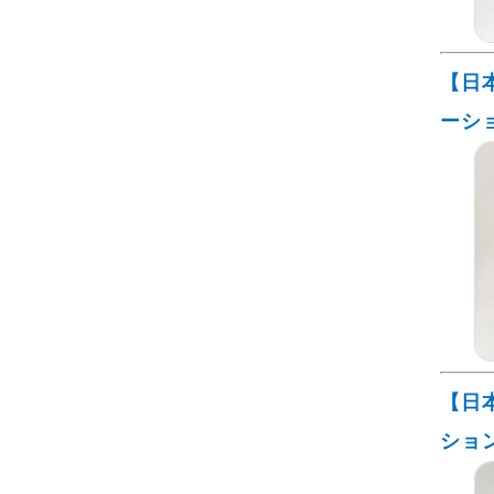
【日
ーシ
【日
ショ