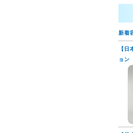
新着
【日
ョン