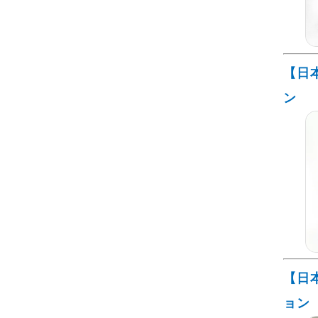
【日
ン
【日
ョン