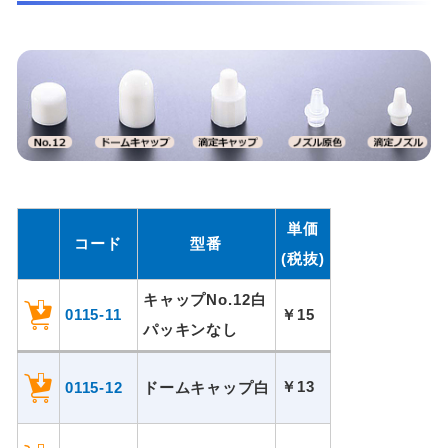
単価
コード
型番
(税抜)
キャップNo.12白
0115-11
￥15
パッキンなし
￥13
0115-12
ドームキャップ白