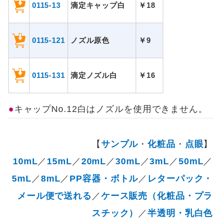
0115-13
滴定キャップ白
￥18
0115-121
ノズル原色
￥9
0115-131
滴定ノズル白
￥16
キャップNo.12白はノズルを使用できません。
【
サンプル
・
化粧品
・
点眼
】
10mL
／
15mL
／
20mL
／
30mL
／
3mL
／
50mL
／
5mL
／
8mL
／
PP容器・ボトル
／
レターパック・
メール便で送れる
／
ケース販売（化粧品・プラ
スチック）
／
半透明・乳白色