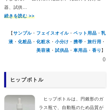
器、試供…
続きを読む >>
【
サンプル
・
フェイスオイル
・
ペット用品
・
乳
液
・
化粧品
・
化粧水
・
小分け
・
携帯
・
旅行用
・
美容液
・
試供品
・
車用品
・
香り
】
()
ヒップボトル
ヒップボトルは、円錐形のガ
ラス瓶で、自動瓶のため品質が