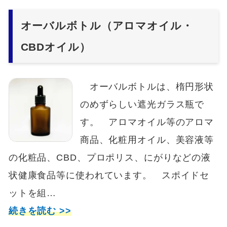
オーバルボトル（アロマオイル・
CBDオイル）
オーバルボトルは、楕円形状
のめずらしい遮光ガラス瓶で
す。 アロマオイル等のアロマ
商品、化粧用オイル、美容液等
の化粧品、CBD、プロポリス、にがりなどの液
状健康食品等に使われています。 スポイドセ
ットを組…
続きを読む >>