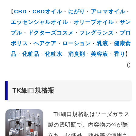
【
CBD
・
CBDオイル
・
にがり
・
アロマオイル
・
エッセンシャルオイル
・
オリーブオイル
・
サン
プル
・
ドクターズコスメ
・
フレグランス
・
プロ
ポリス
・
ヘアケア
・
ローション
・
乳液
・
健康食
品
・
化粧品
・
化粧水
・
消臭剤
・
美容液
・
香り
】
()
TK細口規格瓶
TK細口規格瓶はソーダガラス
製の透明瓶で、内容物の色が際
立ち、化粧品、薬品等で使用さ