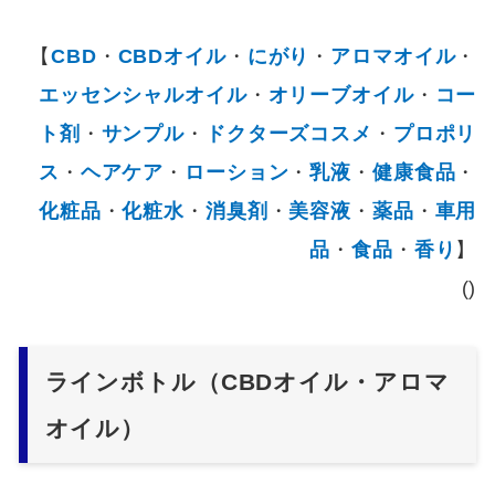
【
CBD
・
CBDオイル
・
にがり
・
アロマオイル
・
エッセンシャルオイル
・
オリーブオイル
・
コー
ト剤
・
サンプル
・
ドクターズコスメ
・
プロポリ
ス
・
ヘアケア
・
ローション
・
乳液
・
健康食品
・
化粧品
・
化粧水
・
消臭剤
・
美容液
・
薬品
・
車用
品
・
食品
・
香り
】
()
ラインボトル（CBDオイル・アロマ
オイル）