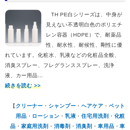
TH PE白シリーズは、中身が
見えない不透明白色のポリエチ
レン容器（HDPE）で、耐薬品
性、耐水性、耐候性、剛性に優
れています。化粧水、乳液などの化粧品全般、
消臭スプレー、フレグランススプレー、洗浄
液、カー用品…
続きを読む >>
【
クリーナー
・
シャンプー
・
ヘアケア
・
ペット
用品
・
ローション
・
乳液
・
住宅用洗剤
・
化粧
品
・
家庭用洗剤
・
消毒剤
・
消臭剤
・
車用品
・
車