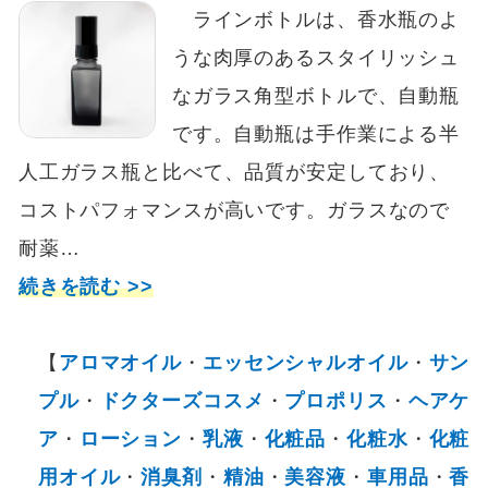
ラインボトルは、香水瓶のよ
うな肉厚のあるスタイリッシュ
なガラス角型ボトルで、自動瓶
です。自動瓶は手作業による半
人工ガラス瓶と比べて、品質が安定しており、
コストパフォマンスが高いです。ガラスなので
耐薬…
続きを読む >>
【
アロマオイル
・
エッセンシャルオイル
・
サン
プル
・
ドクターズコスメ
・
プロポリス
・
ヘアケ
ア
・
ローション
・
乳液
・
化粧品
・
化粧水
・
化粧
用オイル
・
消臭剤
・
精油
・
美容液
・
車用品
・
香