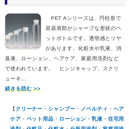
PET Aシリーズは、円柱形で
容器肩部がシャープな形状のペ
ットボトルです。透明感とツヤ
があります。化粧水や乳液、消
臭液、ローション、ヘアケア、家庭用洗剤など
で使われています。 ヒンジキャップ、スクリ
ューキ…
続きを読む >>
【
クリーナー
・
シャンプー
・
ノベルティ
・
ヘア
ケア
・
ペット用品
・
ローション
・
乳液
・
住宅用