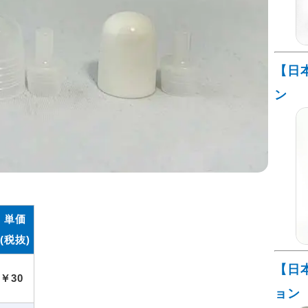
【日
ン
単価
(税抜)
【日
￥30
ョン