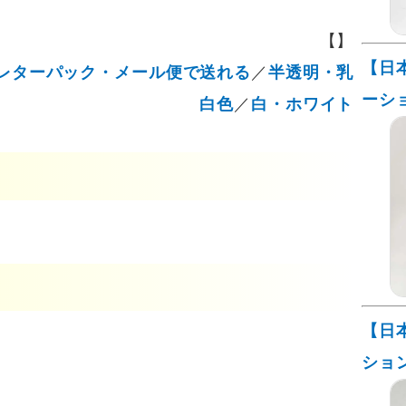
【】
【日
レターパック・メール便で送れる
／
半透明・乳
ーシ
白色
／
白・ホワイト
【日
ショ