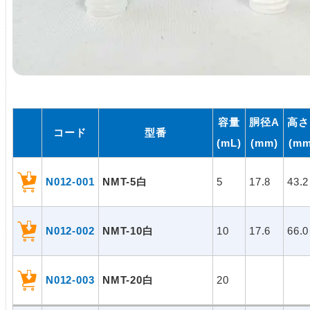
容量
胴径A
高さ
コード
型番
(mL)
(mm)
(mm
N012-001
NMT-5白
5
17.8
43.2
N012-002
NMT-10白
10
17.6
66.0
N012-003
NMT-20白
20