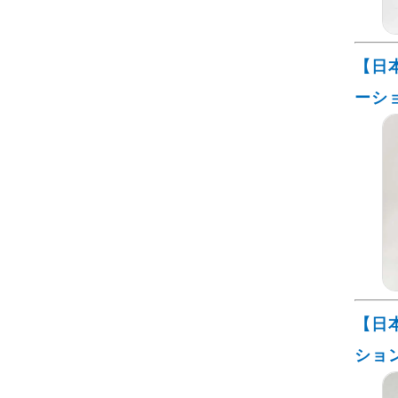
【日
ーシ
【日
ショ