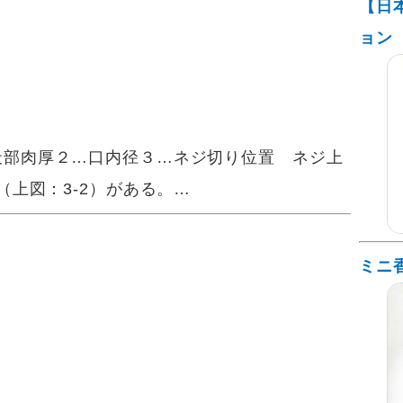
【日
ョン
天部肉厚２…口内径３…ネジ切り位置 ネジ上
（上図：3-2）がある。…
ミニ